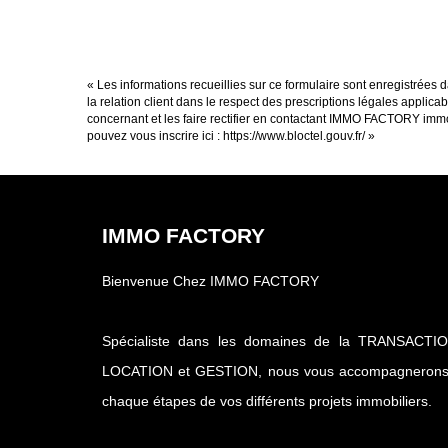
« Les informations recueillies sur ce formulaire sont enregistrée
la relation client dans le respect des prescriptions légales applic
concernant et les faire rectifier en contactant IMMO FACTORY imm
pouvez vous inscrire ici :
https://www.bloctel.gouv.fr/
»
IMMO FACTORY
Bienvenue Chez IMMO FACTORY
Spécialiste dans les domaines de la TRANSACTIO
LOCATION et GESTION, nous vous accompagnerons
chaque étapes de vos différents projets immobiliers.