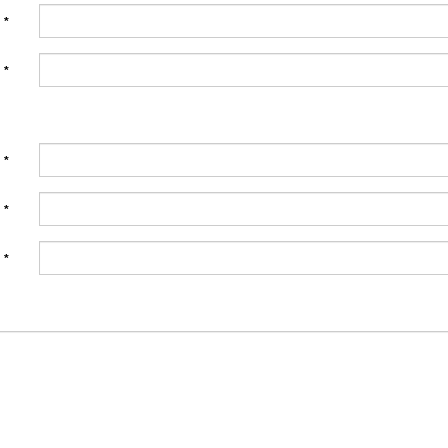
:
*
:
*
:
*
:
*
:
*