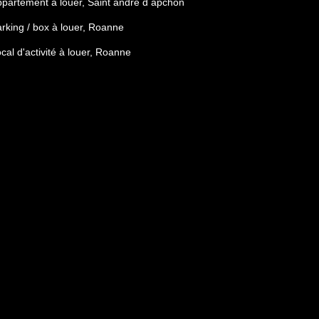
partement à louer, Saint andre d apchon
rking / box à louer, Roanne
cal d'activité à louer, Roanne