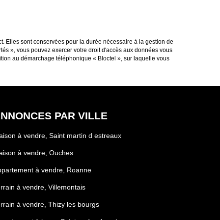
t. Elles sont conservées pour la durée nécessaire à la gestion de
bertés », vous pouvez exercer votre droit d'accès aux données vous
tion au démarchage téléphonique « Bloctel », sur laquelle vous
NNONCES PAR VILLE
ison à vendre, Saint martin d estreaux
aison à vendre, Ouches
ppartement à vendre, Roanne
rrain à vendre, Villemontais
rrain à vendre, Thizy les bourgs