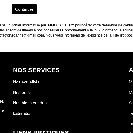
Continuer
s dans un fichier informatisé par IMMO FACTORY pour gérer votre demande de contac
ables et sont destinées à nos conseillers Conformément à la loi « informatique et li
ofactoryroanne@gmail.com. Nous vous informons de l'existence de la liste d'opposi
NOS SERVICES
A
Nos actualités
Ma
Nos outils
M
N,
Nos biens vendus
A
 à
Estimation
Te
Te
LIENS PRATIQUES