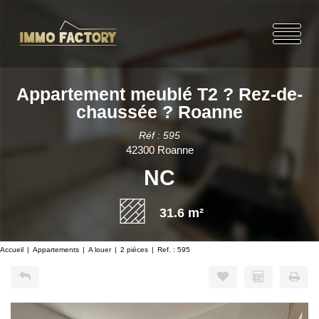
Appartement meublé T2 ? Rez-de-
chaussée ? Roanne
Réf : 595
42300 Roanne
NC
31.6 m²
Accueil
Appartements
A louer
2 pièces
Ref. : 595