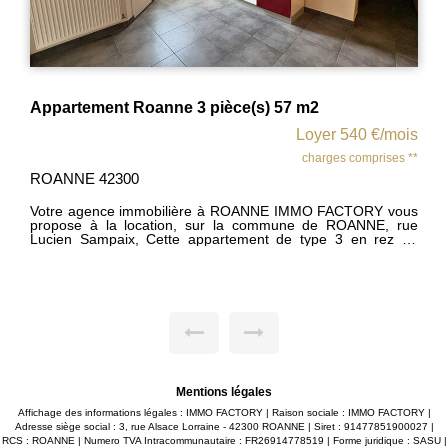
nne 3 pièce(s) 57 m2
Appartement à louer
Loyer 540 €/mois
charges comprises **
SAINT ANDRE D AP
42370
obilière à ROANNE IMMO FACTORY vous
ation, sur la commune de ROANNE, rue
Votre agence immobil
la location, sur SAINT AND
surface habitable d'environ 57m2
village, ce charmant
 sur cuisine aménagée et équipée avec
chaussée comprenant be
chambres, salle d'eau et WC. Garage pour
aménagée et équipée, c
et une belle salle d'e
Cave privative. Appartement entièrement isolé et rénové
offrant de belles prestat
Mentions légales
Affichage des informations légales : IMMO FACTORY | Raison sociale : IMMO FACTORY |
Adresse siège social : 3, rue Alsace Lorraine - 42300 ROANNE | Siret : 91477851900027 |
RCS : ROANNE | Numero TVA Intracommunautaire : FR26914778519 | Forme juridique : SASU |