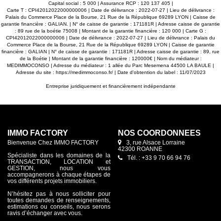
Capital social : 5 000 | Assurance RCP : 120 137 405 |
Carte T : CPI42012022000000006 | Date de délivrance : 2022-07-27 | Lieu de délivrance :
Palais du Commerce Place de la Bourse, 21 Rue de la République 69289 LYON | Caisse de
garantie financière : GALIAN. | N° de caisse de garantie : 171181R | Adresse caisse de garantie
: 89 rue de la boétie 75008 | Montant de la garantie financière : 120 000 | Carte G :
CPI42012022000000006 | Date de délivrance : 2022-07-27 | Lieu de délivrance : Palais du
Commerce Place de la Bourse, 21 Rue de la République 69289 LYON | Caisse de garantie
financière : GALIAN | N° de caisse de garantie : 171181R | Adresse caisse de garantie : 89, rue
de la Boétie | Montant de la garantie financière : 120000€ | Nom du médiateur :
MEDIMMOCONSO | Adresse du médiateur : 1 allée du Parc Mesemena 44500 LA BAULE |
Adresse du site :
https://medimmoconso.fr/
| Date d'obtention du label : 11/07/2023
Entreprise juridiquement et financièrement indépendante
IMMO FACTORY
NOS COORDONNÉES
Bienvenue Chez IMMO FACTORY
3, rue Alsace Lorraine
42300 ROANNE
Spécialiste dans les domaines de la
Tél. : +33 9 70 66 94 76
TRANSACTION, LOCATION et
GESTION, nous vous
accompagnerons à chaque étapes de
vos différents projets immobiliers.
N’hésitez pas à nous solliciter pour
toutes demandes de renseignements,
estimations ou conseils, nous serons
ravis d’échanger avec vous.