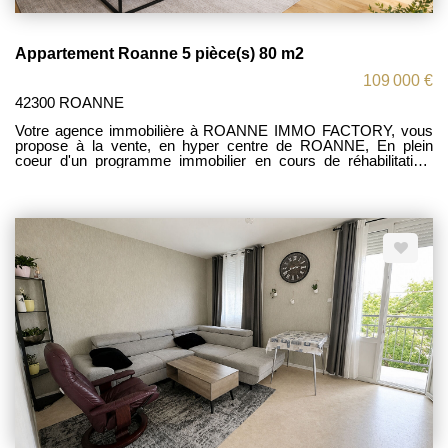
Appartement Roanne 5 pièce(s) 80 m2
109 000 €
42300 ROANNE
Votre agence immobilière à ROANNE IMMO FACTORY, vous
propose à la vente, en hyper centre de ROANNE, En plein
coeur d'un programme immobilier en cours de réhabilitation,
plateau à finir d'aménager d'une surface habitable d'environ
80m2 avec 13m2 de terrasse privative Une belle opportunité à
saisir en plein coeur du centre ville de roanne...