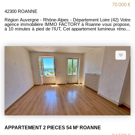
70 000 €
42300 ROANNE
Région Auvergne - Rhône-Alpes - Département Loire (42) Votre
agence immobilière IMMO FACTORY à Roanne vous propose,
à 10 minutes à pied de l'IUT, Cet appartement lumineux rénové
et traversant (Est-Ouest) situé au 6ème étage avec ascenseur
dans une résidence avec gardien, d'environ 63 m² habitables
comprenant : entrée, salon - séjour donnant sur le balcon,
cuisine aménagée avec vue dégagée, dégagement, deux
chambres, salle d'eau et W.C. indépendant. Une cave en sous-
sol vient s'ajouter à ce bien. Stationnement libre dans la
résidence. Caractéristiques : chauffage individuel électrique,
menuiseries PVC double vitrage, électricité refaite. IDEAL
INVESTISSEMENT LOCATIF OU PREMIER ACHAT
APPARTEMENT 2 PIECES 54 M² ROANNE