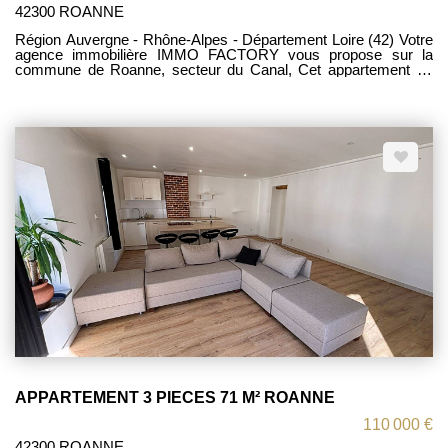
42300 ROANNE
Région Auvergne - Rhône-Alpes - Département Loire (42) Votre
agence immobilière IMMO FACTORY vous propose sur la
commune de Roanne, secteur du Canal, Cet appartement de
type T2 bis situé au deuxième étage comprenant : salon, séjour,
cuisine, salle d'eau / W.C., placard et une chambre. Très jolie
vue dégagée sur La Loire. Chauffage individuel au gaz de ville,
menuiseries PVC double vitrage. Travaux intérieurs à prévoir :
idéal déficit foncier.
APPARTEMENT 3 PIECES 71 M² ROANNE
110 000 €
42300 ROANNE