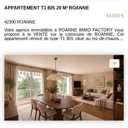
APPARTEMENT T1 BIS 20 M² ROANNE
44 000 €
42300 ROANNE
Votre agence immobilière à ROANNE IMMO FACTORY vous
propose à la VENTE sur la commune de ROANNE, Cet
appartement rénové de type T1 BIS situé au rez-de-chaussée
d'une petite copropriété avec faibles charges comprenant :
séjour-cuisine, coin nuit et salle d'eau avec W.C. Chauffage
électrique individuel, syndic bénévole.