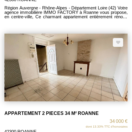
Région Auvergne - Rhône-Alpes - Département Loire (42) Votre
agence immobilière IMMO FACTORY à Roanne vous propose,
en centre-ville, Ce charmant appartement entièrement rénové
d'environ 71 m², niché au dernier étage, offrant luminosité tout
au long de la journée. Dès l'entrée, vous serez séduit par une
grande pièce de vie baignée de lumière, où la cuisine ouverte,
moderne et équipée, s'articule autour d'un élégant îlot central, un
espace convivial idéal pour partager des moments entre amis
ou en famille. Côté nuit, deux chambres vous attendent : une
confortable chambre principale avec dressing, et une seconde
pièce modulable selon vos besoins (bureau, chambre d'enfant
ou d'amis). Une salle d'eau ainsi que des WC indépendants
complètent l'ensemble. Un grenier vient parfaire ce bien en
offrant un espace de rangement appréciable. Son véritable atout
? Une localisation recherchée, à deux pas de toutes les
commodités : commerces, écoles et transports sont
accessibles à pied pour un quotidien pratique et agréable.
APPARTEMENT 2 PIECES 34 M² ROANNE
34 000 €
dont 13.33% TTC d'honoraires
42300 ROANNE