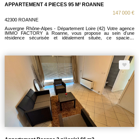
APPARTEMENT 4 PIECES 95 M² ROANNE
147 000 €
42300 ROANNE
Auvergne Rhône-Alpes - Département Loire (42) Votre agence
IMMO FACTORY à Roanne, vous propose au sein d'une
résidence sécurisée et idéalement située, ce spacieux
appartement de type 4 d'environ 95 m² situé au cinquième étage
avec ascenseur comprenant : hall d'entrée, cuisine
indépendante aménagée, salle de séjour /salon, dégagement
menant à deux chambres, un dressing, une salle d'eau et un
W.C. séparé. Cave en sous-sol. Ce bien vous séduira par son
potentiel de rénovation, ses volumes généreux, son
emplacement au coeur du centre-ville et sa vue dégagée.
Proche gare, transports et commerces. Classe énergétique en
catégorie C.