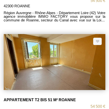
54 500 €
42300 ROANNE
Région Auvergne - Rhône-Alpes - Département Loire (42) Votre
agence immobilière IMMO FACTORY vous propose sur la
commune de Roanne, secteur du Canal avec vue sur la Loire,
Cet appartement de type T2 situé au deuxième étage
comprenant : entrée avec placard, salon-séjour, cuisine, une
chambres, salle de bains / W.C. Très jolie vue dégagée sur La
Loire. Cave en sous-sol. Chauffage individuel au gaz de ville,
menuiseries PVC double vitrage. Travaux intérieurs à prévoir :
idéal déficit foncier.
APPARTEMENT T2 BIS 51 M² ROANNE
54 500 €