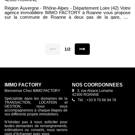
Région Auvergne - Rhône-Alpes - Département Loire (42) Votre
agence immobilière IMMO FACTORY à Roanne vous propose
sur la commune de Roanne à deux pas de la gare, Cet
appartement de type 2 à rénover d'environ 34 m² habitables,
situé au deuxième et dernier étage d'une petite copropriété,
comprenant : deux pièces à aménager + création sanitaires à
prévoir et chauffage à installer. IDEAL PRODUIT
D'INVESTISSEMENT ET DEFICIT FONCIER
1/2
IMMO FACTORY
NOS COORDONNÉES
Bienvenue Chez IMMO FACTORY
3, rue Alsace Lorraine
42300 ROANNE
Spécialiste dans les domaines de la
Tél. : +33 9 70 66 94 76
TRANSACTION, LOCATION et
GESTION, nous vous
accompagnerons à chaque étapes de
vos différents projets immobiliers.
N’hésitez pas à nous solliciter pour
toutes demandes de renseignements,
estimations ou conseils, nous serons
ravis d’échanger avec vous.