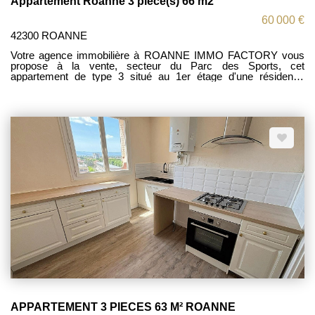
Appartement Roanne 3 pièce(s) 66 m2
60 000 €
42300 ROANNE
Votre agence immobilière à ROANNE IMMO FACTORY vous
propose à la vente, secteur du Parc des Sports, cet
appartement de type 3 situé au 1er étage d'une résidence
sécurisée avec ascenseur. D'une surface habitable d'environ
66m2, L'appartement se compose d'une entrée desservant un
séjour lumineux, d'une cuisine indépendante, de deux chambres
confortables, d'une salle d'eau ainsi que d'un WC indépendant.
Idéal primo accédants ou investisseurs Pour tout
renseignement complémentaire ou pour organiser une visite,
contactez notre agence.
APPARTEMENT 3 PIECES 63 M² ROANNE