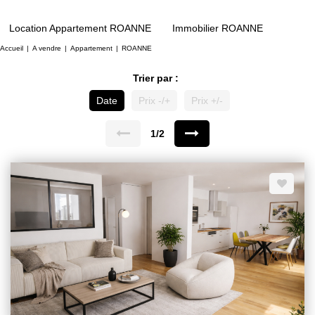
Location Appartement ROANNE
Immobilier ROANNE
Accueil
A vendre
Appartement
ROANNE
Trier par :
Date
Prix -/+
Prix +/-
1/2