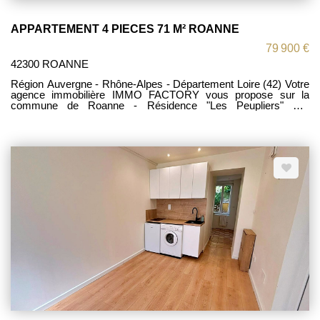
APPARTEMENT 4 PIECES 71 M² ROANNE
79 900 €
42300 ROANNE
Région Auvergne - Rhône-Alpes - Département Loire (42) Votre
agence immobilière IMMO FACTORY vous propose sur la
commune de Roanne - Résidence "Les Peupliers" Cet
appartement de 71 m² habitables situé au premier étage
comprenant : une entrée desservant une agréable pièce de vie
lumineuse ouvrant sur un balcon, une pièce attenante au séjour,
également dotée d'un accès au balcon (peut être conservée
ouverte afin d'agrandir l'espace de vie ou être aménagée en
troisième chambre selon vos besoins). L'appartement
comprend également une cuisine indépendante, deux chambres
avec rangements, une salle d'eau ainsi qu'un WC séparé. Vous
apprécierez ses deux balcons, son chauffage individuel au gaz
ainsi que la qualité des travaux récemment réalisés sur la
copropriété. En effet, l'isolation thermique par l'extérieur a été
effectuée et le ravalement de façade est en cours
d'achèvement, offrant un meilleur confort thermique et une
valorisation durable de l'immeuble. À ce jour, aucun autre
travaux importants ne sont prévus au sein de la copropriété.
Son emplacement privilégié, à proximité immédiate des
commerces, des transports, des écoles et de l'hôpital, en fait un
bien idéal pour une résidence principale comme pour un
investissement locatif.