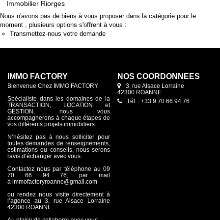
Immobilier Riorges
Nous n'avons pas de biens à vous proposer dans la catégorie pour le
moment , plusieurs options s'offrent à vous :
Transmettez-nous votre demande
IMMO FACTORY
NOS COORDONNÉES
Bienvenue Chez IMMO FACTORY
3, rue Alsace Lorraine
42300 ROANNE
Spécialiste dans les domaines de la
Tél. : +33 9 70 66 94 76
TRANSACTION, LOCATION et
GESTION, nous vous
accompagnerons à chaque étapes de
vos différents projets immobiliers.
N’hésitez pas à nous solliciter pour
toutes demandes de renseignements,
estimations ou conseils, nous serons
ravis d’échanger avec vous.
Contactez nous par téléphone au 09
70 66 94 76, par mail
à immofactoryroanne@gmail.com
ou rendez nous visite directement à
l’agence au 3, rue Alsace Lorraine
42300 ROANNE.