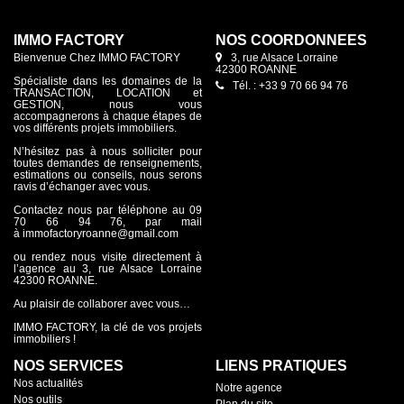
IMMO FACTORY
NOS COORDONNÉES
Bienvenue Chez IMMO FACTORY
3, rue Alsace Lorraine
42300 ROANNE
Spécialiste dans les domaines de la
Tél. : +33 9 70 66 94 76
TRANSACTION, LOCATION et
GESTION, nous vous
accompagnerons à chaque étapes de
vos différents projets immobiliers.
N’hésitez pas à nous solliciter pour
toutes demandes de renseignements,
estimations ou conseils, nous serons
ravis d’échanger avec vous.
Contactez nous par téléphone au 09
70 66 94 76, par mail
à immofactoryroanne@gmail.com
ou rendez nous visite directement à
l’agence au 3, rue Alsace Lorraine
42300 ROANNE.
Au plaisir de collaborer avec vous…
IMMO FACTORY, la clé de vos projets
immobiliers !
NOS SERVICES
LIENS PRATIQUES
Nos actualités
Notre agence
Nos outils
Plan du site