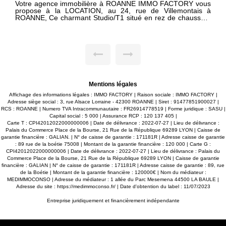
 à ROANNE IMMO FACTORY vous
Votre agence immobilière à R
u 24, rue de Villemontais à
propose de venir découvrir à l
de ROANNE, cet appartement de 
ec cuisine ouverte aménagée et
vie agréable et fonctionnel. Il se compose d'un hall d'entrée,
t coin nuit donnant sur cour
d'un dégagement desservant u
donnant sur petit balcon, d'
aménagée et équipée, de deux be
d'eau ainsi que d'un WC indépendant. À l'ext
bénéficierez d'un terrain privat
beaux jours et disposer d'un espa
quotidien. Cet appartement allie confort et praticité dans un
environnement agréable. Pour tout renseignement
Mentions légales
complémentaire ou pour organi
notre agence.
Affichage des informations légales : IMMO FACTORY | Raison sociale : IMMO FACTORY |
Adresse siège social : 3, rue Alsace Lorraine - 42300 ROANNE | Siret : 91477851900027 |
RCS : ROANNE | Numero TVA Intracommunautaire : FR26914778519 | Forme juridique : SASU |
Capital social : 5 000 | Assurance RCP : 120 137 405 |
Carte T : CPI42012022000000006 | Date de délivrance : 2022-07-27 | Lieu de délivrance :
Palais du Commerce Place de la Bourse, 21 Rue de la République 69289 LYON | Caisse de
garantie financière : GALIAN. | N° de caisse de garantie : 171181R | Adresse caisse de garantie
: 89 rue de la boétie 75008 | Montant de la garantie financière : 120 000 | Carte G :
CPI42012022000000006 | Date de délivrance : 2022-07-27 | Lieu de délivrance : Palais du
Commerce Place de la Bourse, 21 Rue de la République 69289 LYON | Caisse de garantie
financière : GALIAN | N° de caisse de garantie : 171181R | Adresse caisse de garantie : 89, rue
de la Boétie | Montant de la garantie financière : 120000€ | Nom du médiateur :
MEDIMMOCONSO | Adresse du médiateur : 1 allée du Parc Mesemena 44500 LA BAULE |
Adresse du site :
https://medimmoconso.fr/
| Date d'obtention du label : 11/07/2023
Entreprise juridiquement et financièrement indépendante