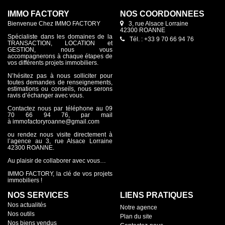
IMMO FACTORY
NOS COORDONNÉES
Bienvenue Chez IMMO FACTORY
3, rue Alsace Lorraine
42300 ROANNE
Spécialiste dans les domaines de la
Tél. : +33 9 70 66 94 76
TRANSACTION, LOCATION et
GESTION, nous vous
accompagnerons à chaque étapes de
vos différents projets immobiliers.
N’hésitez pas à nous solliciter pour
toutes demandes de renseignements,
estimations ou conseils, nous serons
ravis d’échanger avec vous.
Contactez nous par téléphone au 09
70 66 94 76, par mail
à immofactoryroanne@gmail.com
ou rendez nous visite directement à
l’agence au 3, rue Alsace Lorraine
42300 ROANNE.
Au plaisir de collaborer avec vous…
IMMO FACTORY, la clé de vos projets
immobiliers !
NOS SERVICES
LIENS PRATIQUES
Nos actualités
Notre agence
Nos outils
Plan du site
Nos biens vendus