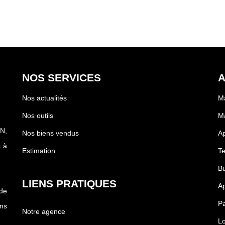
NOS SERVICES
A
Nos actualités
Ma
Nos outils
M
N,
Nos biens vendus
A
 à
Estimation
Te
Bu
LIENS PRATIQUES
Ap
 de
Pa
ons
Notre agence
Lo