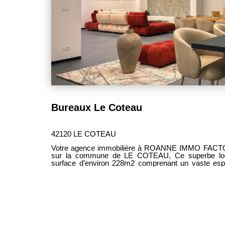
Bureaux Le Coteau
42120 LE COTEAU
Votre agence immobilière à ROANNE IMMO FACTORY
sur la commune de LE COTEAU, Ce superbe local à usage de bureaux d'une
surface d'environ 228m2 comprenant un vaste es
équipée pouvant faire office de zone de travail en 
détente, nombreux bureaux, 2 places de parking e
Produit en excellent état offrant de magnifiques prest