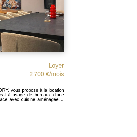
Loyer
2 700 €/mois
, vous propose à la location
pace avec cuisine aménagée et
"open space" ou encore salle de
t une grande cave au sous sol.
ations