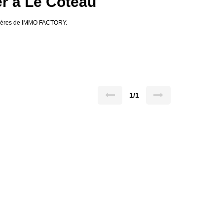
er à Le Coteau
ilières de IMMO FACTORY.
1/1