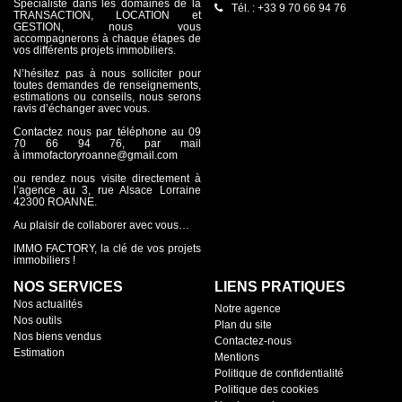
désactivé et sa vue dégagée sur la montagne. Le terrain est
Spécialiste dans les domaines de la
Tél. : +33 9 70 66 94 76
entièrement clos et dispose d'un portail électrique.
TRANSACTION, LOCATION et
GESTION, nous vous
accompagnerons à chaque étapes de
vos différents projets immobiliers.
N’hésitez pas à nous solliciter pour
toutes demandes de renseignements,
estimations ou conseils, nous serons
ravis d’échanger avec vous.
Contactez nous par téléphone au 09
70 66 94 76, par mail
à immofactoryroanne@gmail.com
ou rendez nous visite directement à
l’agence au 3, rue Alsace Lorraine
42300 ROANNE.
Au plaisir de collaborer avec vous…
IMMO FACTORY, la clé de vos projets
immobiliers !
NOS SERVICES
LIENS PRATIQUES
Nos actualités
Notre agence
Nos outils
Plan du site
Nos biens vendus
Contactez-nous
Estimation
Mentions
Politique de confidentialité
Politique des cookies